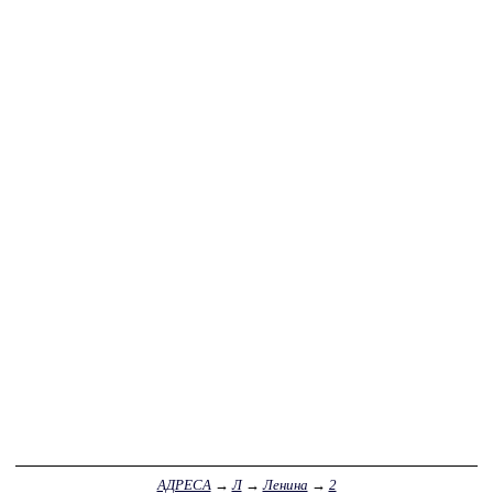
АДРЕСА
→
Л
→
Ленина
→
2