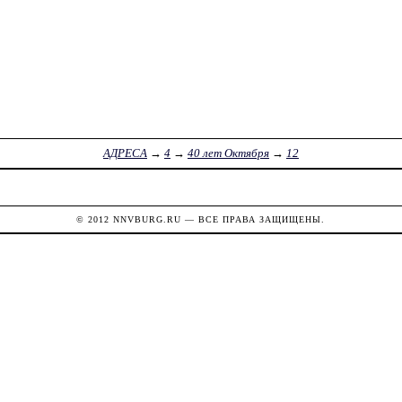
АДРЕСА
→
4
→
40 лет Октября
→
12
© 2012
NNVBURG.RU
— ВСЕ ПРАВА ЗАЩИЩЕНЫ.