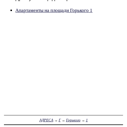
Апартаменты на площади Горького 1
АДРЕСА
→
Г
→
Горького
→
1