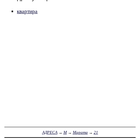
квартира
АДРЕСА
→
М
→
Марата
→
21