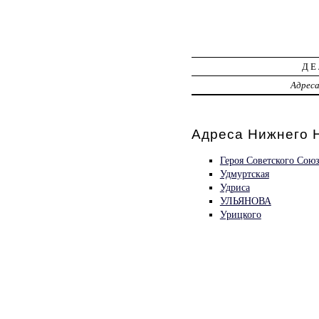
ДЕ
Адрес
Адреса Нижнего 
Героя Советского Сою
Удмуртская
Удриса
УЛЬЯНОВА
Урицкого