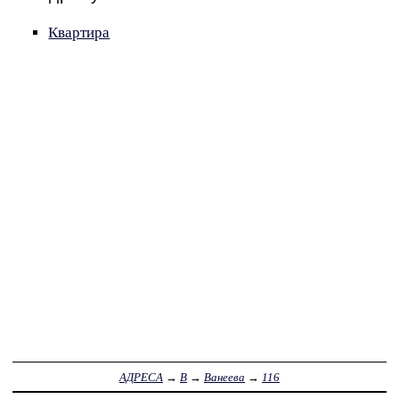
Квартира
АДРЕСА
→
В
→
Ванеева
→
116