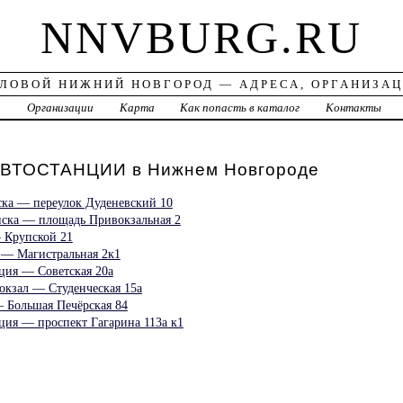
NNVBURG.RU
ЛОВОЙ НИЖНИЙ НОВГОРОД — АДРЕСА, ОРГАНИЗА
а
Организации
Карта
Как попасть в каталог
Контакты
ВТОСТАНЦИИ в Нижнем Новгороде
ска — переулок Дуденевский 10
нска — площадь Привокзальная 2
— Крупской 21
о — Магистральная 2к1
ция — Советская 20а
окзал — Студенческая 15а
— Большая Печёрская 84
ция — проспект Гагарина 113а к1