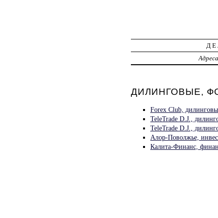
ДЕ
Адрес
ДИЛИНГОВЫЕ, ФО
Forex Club, дилингов
TeleTrade D.J., дилин
TeleTrade D.J., дилин
Алор-Поволжье, инве
Калита-Финанс, финан