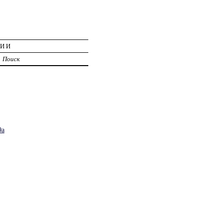
ЦИИ
Поиск
9а