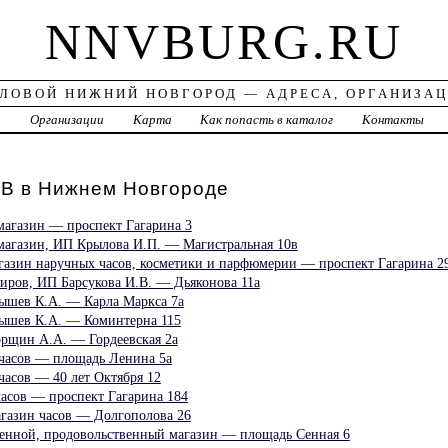
NNVBURG.RU
ЛОВОЙ НИЖНИЙ НОВГОРОД — АДРЕСА, ОРГАНИЗА
а
Организации
Карта
Как попасть в каталог
Контакты
 в Нижнем Новгороде
магазин — проспект Гагарина 3
 магазин, ИП Крылова И.П. — Магистральная 10в
агазин наручных часов, косметики и парфюмерии — проспект Гагарина 2
ниров, ИП Барсукова И.В. — Дьяконова 11а
ышев К.А. — Карла Маркса 7а
ышев К.А. — Коминтерна 115
рщин А.А. — Гордеевская 2а
 часов — площадь Ленина 5а
часов — 40 лет Октября 12
часов — проспект Гагарина 184
агазин часов — Долгополова 26
Сенной, продовольственный магазин — площадь Сенная 6