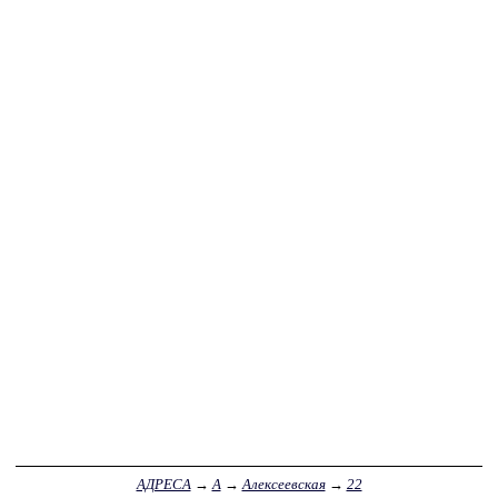
АДРЕСА
→
А
→
Алексеевская
→
22