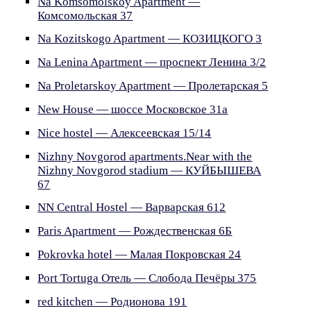
Na Komsomolskoy Apartment —
Комсомольская 37
Na Kozitskogo Apartment — КОЗИЦКОГО 3
Na Lenina Apartment — проспект Ленина 3/2
Na Proletarskoy Apartment — Пролетарская 5
New House — шоссе Московское 31а
Nice hostel — Алексеевская 15/14
Nizhny Novgorod apartments.Near with the
Nizhny Novgorod stadium — КУЙБЫШЕВА
67
NN Central Hostel — Варварская 612
Paris Apartment — Рождественская 6Б
Pokrovka hotel — Малая Покровская 24
Port Tortuga Отель — Слобода Печёры 375
red kitchen — Родионова 191