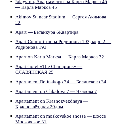
5days-nn, Апартаменты на Карла Маркса 45
— Карла Маркса 45
Akimov St. near Stadium — Сергея Акимова
22
Apart — Бетанкура 6Квартира
Apart Comfort-nn на Родионова 193, корп.2 —
Родионова 193
Apart on Karla Marksa — Карла Маркса 32
Apart-hotel «The Champions» —
СЛАВЯНСКАЯ 25
Apartament Belinskogo 34 — Белинского 34
Apartament on Chkalova 7 — Чкалова 7
Apartament on Krasnozvezdnaya —
Краснозвёздная 29дом
Apartament on moskovskoe snosse — шоссе
Московское 31