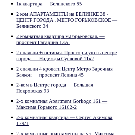
1к квартира — Белинского 55
2 ком АПАРТАМЕНТЫ на БЕЛИНКЕ 38 -
ЦЕНТР ГОРОДА , МЕТРО ГОРЬКОВСКОЕ —
Белинского 34
2 комнатная квартира м.Горьковская. —
проспект Гагарина 13А.
2 спальни +гостиная. Простор и уют в центре
города — Надежды Сусловой 11к2
2 спальни 4 кровати Центр Метро Заречная
Балкон — проспект Ленина 45
2-ком в Центре города — Большая
Покровская 93
2-х комнатная Apartment Gorkogo 161 —
Максима Горького 16162-2
2-х комнатная квартира — Сергея Акимова
179/1
2-х комнатные апартаменты на ул . Максима