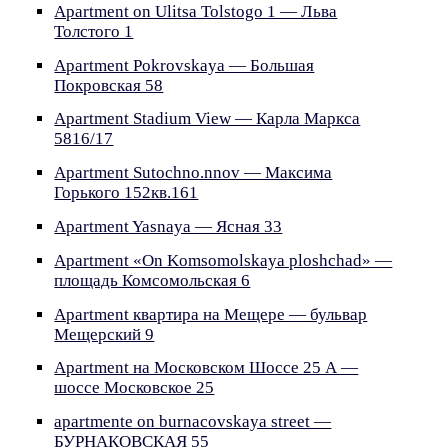
Apartment on Ulitsa Tolstogo 1 — Льва
Толстого 1
Apartment Pokrovskaya — Большая
Покровская 58
Apartment Stadium View — Карла Маркса
5816/17
Apartment Sutochno.nnov — Максима
Горького 152кв.161
Apartment Yasnaya — Ясная 33
Apartment «On Komsomolskaya ploshchad» —
площадь Комсомольская 6
Apartment квартира на Мещере — бульвар
Мещерский 9
Apartment на Московском Шоссе 25 А —
шоссе Московское 25
apartmente on burnacovskaya street —
БУРНАКОВСКАЯ 55