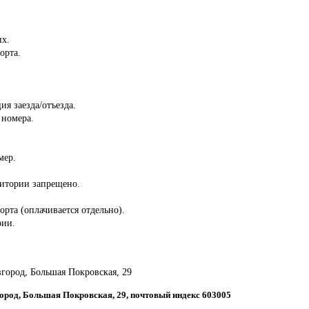
их.
орта.
ия заезда/отъезда.
 номера.
мер.
ритории запрещено.
орта (оплачивается отдельно).
рии.
город, Большая Покровская, 29
город, Большая Покровская, 29, почтовый индекс 603005