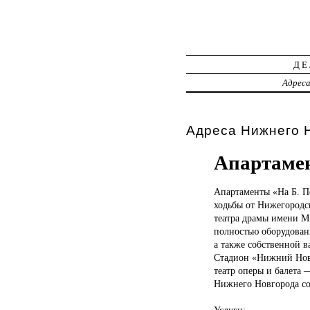
ДЕ
Адрес
Адреса Нижнего Н
Апартаме
Апартаменты «На
Б. П
ходьбы от Нижегородс
театра драмы имени М.
полностью оборудован
а также собственной в
Стадион «Нижний Новг
театр оперы и балета 
Нижнего Новгорода сос
Услуги: