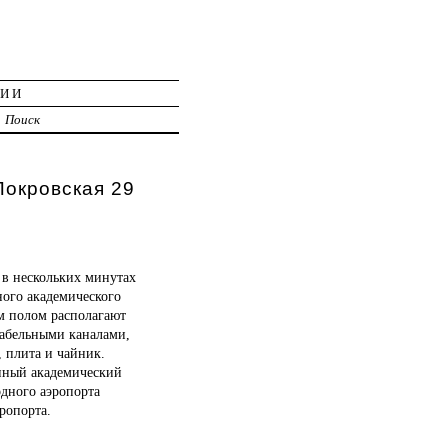
ЦИИ
Поиск
Покровская 29
 в нескольких минутах
ного академического
ым полом располагают
кабельными каналами,
, плита и чайник.
енный академический
одного аэропорта
ропорта.