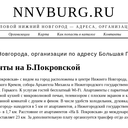
NNVBURG.RU
ЛОВОЙ НИЖНИЙ НОВГОРОД — АДРЕСА, ОРГАНИЗА
а
Организации
Карта
Как попасть в каталог
Контакты
овгорода, организации по адресу Большая 
нты на Б.Покровской
окровская» с видом на город расположены в центре Нижнего Новгорода,
кого Кремля, собора Архангела Михаила и Нижегородского государствен
 Горького. К услугам гостей бесплатный Wi-Fi. Апартаменты с паркетн
ной кухней с микроволновой печью, телевизором с плоским экраном и 
анной комнатой с душем и феном. В числе удобств холодильник, духовка
ород» находится в 5 км от апартаментов, а Нижегородский государств
— в 1,7 км. Расстояние от апартаментов «На Б. Покровская» до междунар
тавляет 23 км. За дополнительную плату организуется трансфер от/до аэ