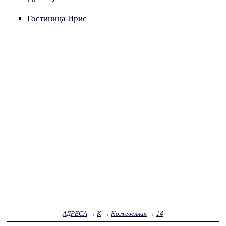
Гостиница Ирис
АДРЕСА
→
К
→
Кожевенная
→
14