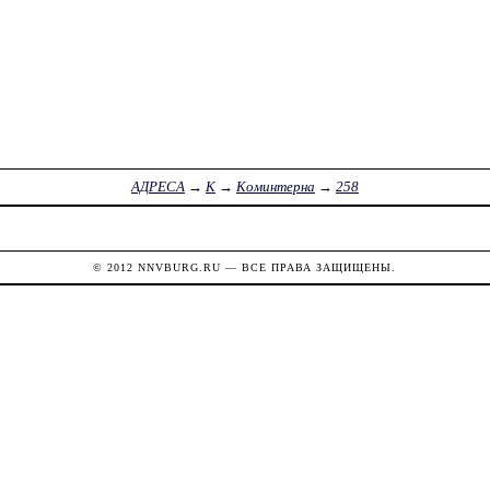
АДРЕСА
→
К
→
Коминтерна
→
258
© 2012
NNVBURG.RU
— ВСЕ ПРАВА ЗАЩИЩЕНЫ.