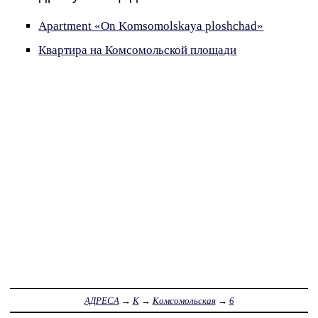
Apartment «On Komsomolskaya ploshchad»
Квартира на Комсомольской площади
АДРЕСА
→
К
→
Комсомольская
→
6