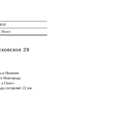
ЦИИ
Поиск
сковское 29
ны в Нижнем
го Новгорода.
 а Спасо-
а составляет 22 км.