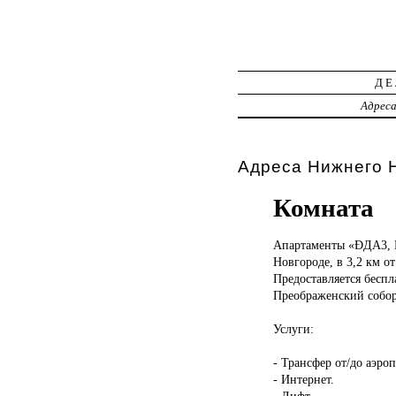
ДЕ
Адрес
Адреса Нижнего Н
Комната
Апартаменты «ÐДА3,
Новгороде, в 3,2 км о
Предоставляется беспл
Преображенский собор
Услуги:
- Трансфер от/до аэроп
- Интернет.
- Лифт.