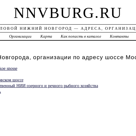
NNVBURG.RU
ЛОВОЙ НИЖНИЙ НОВГОРОД — АДРЕСА, ОРГАНИЗА
а
Организации
Карта
Как попасть в каталог
Контакты
овгорода, организации по адресу шоссе Мо
oe snosse
овском шоссе
венный НИИ озерного и речного рыбного хозяйства
А