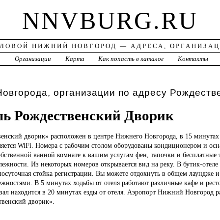
NNVBURG.RU
ЛОВОЙ НИЖНИЙ НОВГОРОД — АДРЕСА, ОРГАНИЗА
а
Организации
Карта
Как попасть в каталог
Контакты
овгорода, организации по адресу Рождеств
ль Рождественский Дворик
твенский
дворик» расположен в центре Нижнего Новгорода, в 15 минутах 
ляется WiFi. Номера с рабочим столом оборудованы кондиционером и ос
бственной ванной комнате к вашим услугам фен, тапочки и бесплатные 
ежности. Из некоторых номеров открывается вид на реку. В бутик-отел
лосуточная стойка регистрации. Вы можете отдохнуть в общем лаундже и
жностями. В 5 минутах ходьбы от отеля работают различные кафе и рес
ал находится в 20 минутах езды от отеля. Аэропорт Нижний Новгород р
твенский дворик».