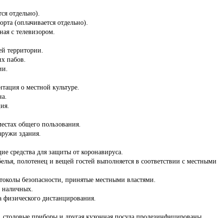
ся отдельно).
орта (оплачивается отдельно).
ная с телевизором.
сей территории.
х пабов.
ии.
нтация о местной культуре.
на.
ия.
местах общего пользования.
аружи здания.
ие средства для защиты от коронавируса.
белья, полотенец и вещей гостей выполняется в соответствии с местны
отоколы безопасности, принятые местными властями.
з наличных.
а физического дистанцирования.
ы, столовые приборы и другая кухонная посуда продезинфицированы.