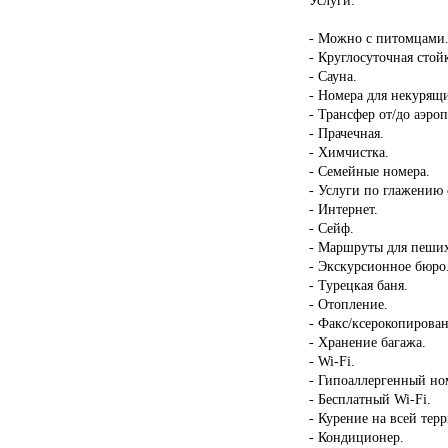
- Можно с питомцами
- Круглосуточная стой
- Сауна.
- Номера для некурящ
- Трансфер от/до аэроп
- Прачечная.
- Химчистка.
- Семейные номера.
- Услуги по глажению
- Интернет.
- Сейф.
- Маршруты для пеших
- Экскурсионное бюро
- Турецкая баня.
- Отопление.
- Факс/ксерокопирован
- Хранение багажа.
- Wi-Fi.
- Гипоаллергенный но
- Бесплатный Wi-Fi.
- Курение на всей тер
- Кондиционер.