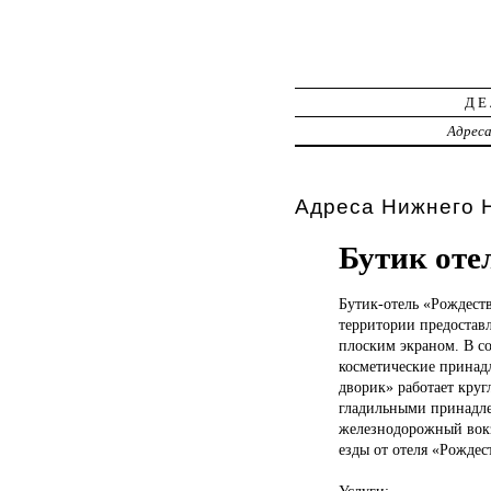
ДЕ
Адрес
Адреса Нижнего Н
Бутик оте
Бутик-отель «Рождес
территории предостав
плоским экраном. В со
косметические принадл
дворик» работает круг
гладильными принадле
железнодорожный вокз
езды от отеля «Рождес
Услуги: