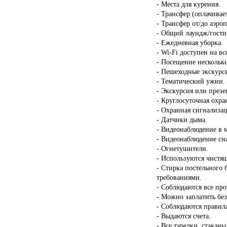
- Места для курения.
- Трансфер (оплачивает
- Трансфер от/до аэроп
- Общий лаундж/гости
- Ежедневная уборка.
- Wi-Fi доступен на в
- Посещение нескольки
- Пешеходные экскурс
- Тематический ужин.
- Экскурсия или презе
- Круглосуточная охра
- Охранная сигнализац
- Датчики дыма.
- Видеонаблюдение в 
- Видеонаблюдение сн
- Огнетушители.
- Используются чистящ
- Стирка постельного 
требованиями.
- Соблюдаются все пр
- Можно заплатить бе
- Соблюдаются правил
- Выдаются счета.
- Все тарелки, стакан