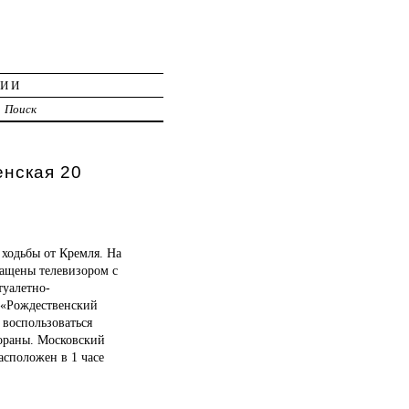
ЦИИ
Поиск
енская 20
ходьбы от Кремля. На
нащены телевизором с
туалетно-
е «Рождественский
 воспользоваться
тораны. Московский
асположен в 1 часе