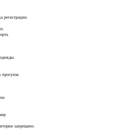
.
ка регистрации.
их.
орта.
 одежды.
 прогулок.
.
ие.
мер.
ритории запрещено.