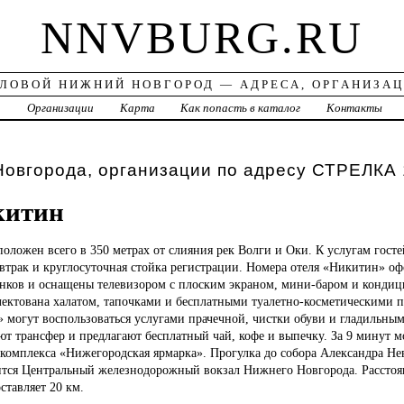
NNVBURG.RU
ЛОВОЙ НИЖНИЙ НОВГОРОД — АДРЕСА, ОРГАНИЗА
а
Организации
Карта
Как попасть в каталог
Контакты
овгорода, организации по адресу СТРЕЛКА 
китин
положен всего в 350 метрах от слияния рек Волги и Оки. К услугам госте
втрак и круглосуточная стойка регистрации. Номера отеля «Никитин» о
енков и оснащены телевизором с плоским экраном, мини-баром и кондиц
лектована халатом, тапочками и бесплатными туалетно-косметическими 
 могут воспользоваться услугами прачечной, чистки обуви и гладильны
уют трансфер и предлагают бесплатный чай, кофе и выпечку. За 9 минут 
комплекса «Нижегородская ярмарка». Прогулка до собора Александра Нев
ится Центральный железнодорожный вокзал Нижнего Новгорода. Расстоя
тавляет 20 км.