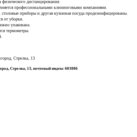
а физического дистанцирования.
олняется профессиональными клининговыми компаниями.
ы, столовые приборы и другая кухонная посуда продезинфицированы.
ся от уборки.
дежно упакована.
тся термометры.
й.
город, Стрелка, 13
ород, Стрелка, 13, почтовый индекс 603086