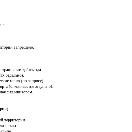
.
ие.
ритории запрещено.
страция заезда/отъезда.
ся отдельно).
ские меню (по запросу).
орта (оплачивается отдельно).
ная с телевизором.
ории).
сей территории.
ли пазлы.
 улице.