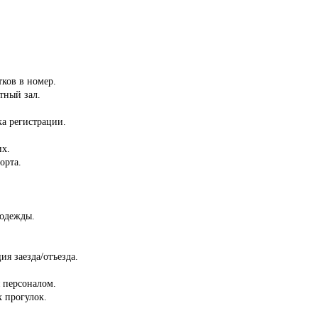
.
тков в номер.
тный зал.
ка регистрации.
их.
орта.
 одежды.
ия заезда/отъезда.
 персоналом.
 прогулок.