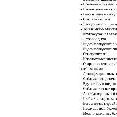
- Временные художест
- Пешеходные экскурс
- Велосипедные экску
- Счастливые часы.
- Экскурсия или презе
- Живая музыка/высту
- Круглосуточная охра
- Датчики дыма.
- Видеонаблюдение в 
- Видеонаблюдение сн
- Огнетушители.
- Используются чистящ
- Стирка постельного 
требованиями.
- Дезинфекция жилья п
- Соблюдается физичес
- Еду, которую подают
- Соблюдаются все пр
- Антибактериальный г
- В объекте следят за 
- Есть аптечка первой
- Предусмотрен бескон
- Можно заплатить бе