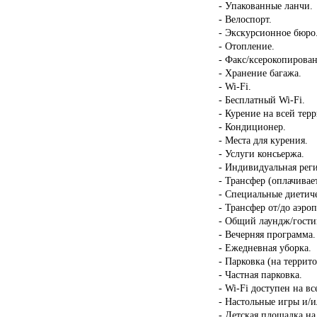
- Упакованные ланчи.
- Велоспорт.
- Экскурсионное бюро
- Отопление.
- Факс/ксерокопирован
- Хранение багажа.
- Wi-Fi.
- Бесплатный Wi-Fi.
- Курение на всей тер
- Кондиционер.
- Места для курения.
- Услуги консьержа.
- Индивидуальная реги
- Трансфер (оплачивает
- Специальные диетиче
- Трансфер от/до аэроп
- Общий лаундж/гости
- Вечерняя программа.
- Ежедневная уборка.
- Парковка (на террит
- Частная парковка.
- Wi-Fi доступен на в
- Настольные игры и/и
- Детская площадка на