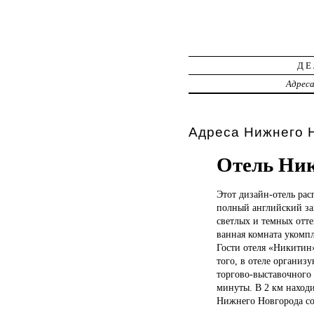
ДЕ
Адрес
Адреса Нижнего Н
Отель Ни
Этот дизайн-отель
рас
полный английский за
светлых и темных отт
ванная комната укомп
Гости отеля «Никитин»
того, в отеле организ
торгово-выставочного 
минуты. В 2 км наход
Нижнего Новгорода сос