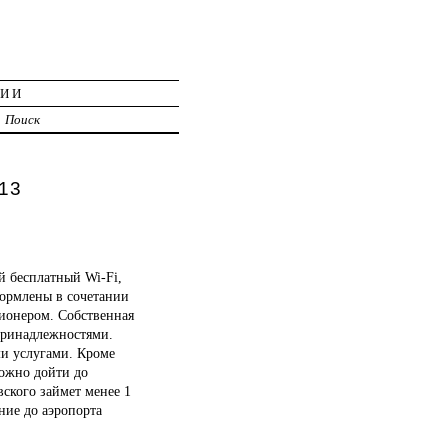
ЦИИ
Поиск
13
й бесплатный Wi-Fi,
формлены в сочетании
ионером. Собственная
принадлежностями.
ми услугами. Кроме
можно дойти до
ского займет менее 1
ние до аэропорта