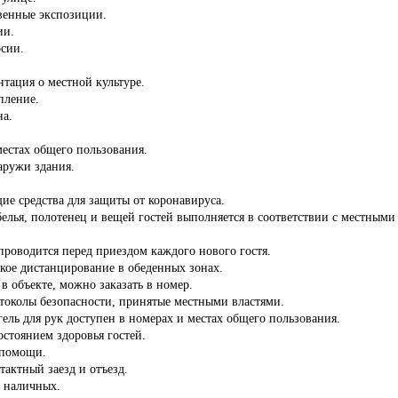
венные экспозиции.
ии.
рсии.
нтация о местной культуре.
пление.
на.
местах общего пользования.
аружи здания.
ие средства для защиты от коронавируса.
белья, полотенец и вещей гостей выполняется в соответствии с местны
роводится перед приездом каждого нового гостя.
кое дистанцирование в обеденных зонах.
 в объекте, можно заказать в номер.
отоколы безопасности, принятые местными властями.
ель для рук доступен в номерах и местах общего пользования.
состоянием здоровья гостей.
 помощи.
тактный заезд и отъезд.
з наличных.