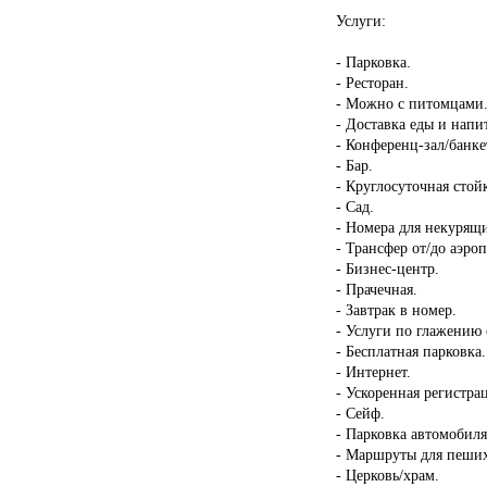
Услуги:
- Парковка.
- Ресторан.
- Можно с питомцами
- Доставка еды и напи
- Конференц-зал/банке
- Бар.
- Круглосуточная стой
- Сад.
- Номера для некурящ
- Трансфер от/до аэроп
- Бизнес-центр.
- Прачечная.
- Завтрак в номер.
- Услуги по глажению
- Бесплатная парковка.
- Интернет.
- Ускоренная регистрац
- Сейф.
- Парковка автомобиля
- Маршруты для пеших
- Церковь/храм.