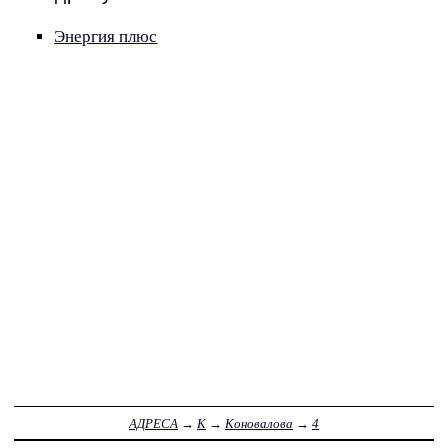
Энергия плюс
АДРЕСА
→
К
→
Коновалова
→
4