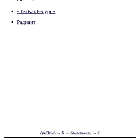
«ТехКарРесурс»
Радиант
АДРЕСА
→
К
→
Коновалова
→
6