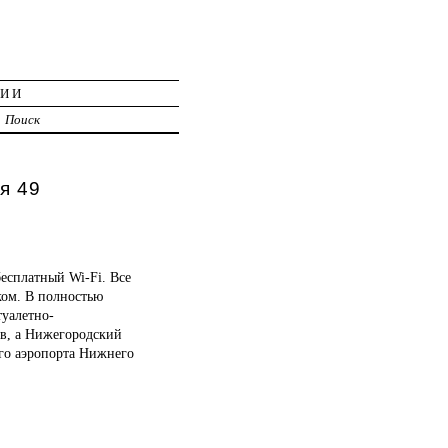
ЦИИ
Поиск
я 49
есплатный Wi-Fi. Все
ком. В полностью
туалетно-
ов, а Нижегородский
ого аэропорта Нижнего