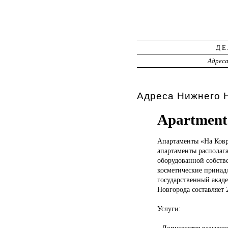
ДЕ
Адрес
Адреса Нижнего Н
Apartment
Апартаменты «На
Ковр
апартаменты располаг
оборудованной собств
косметические принад
государственный акаде
Новгорода составляет 
Услуги:
- Допускается размещ