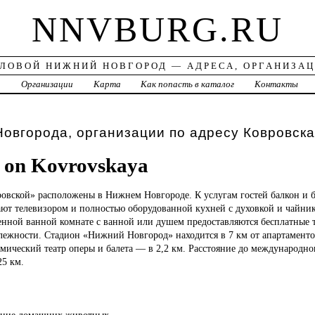
NNVBURG.RU
ЛОВОЙ НИЖНИЙ НОВГОРОД — АДРЕСА, ОРГАНИЗА
а
Организации
Карта
Как попасть в каталог
Контакты
овгорода, организации по адресу Ковровска
 on Kovrovskaya
овской» расположены в Нижнем Новгороде. К услугам гостей балкон и б
ают телевизором и полностью оборудованной кухней с духовкой и чайни
енной ванной комнате с ванной или душем предоставляются бесплатные 
лежности. Стадион «Нижний Новгород» находится в 7 км от апартамент
мический театр оперы и балета — в 2,2 км. Расстояние до международн
25 км.
ение домашних животных.