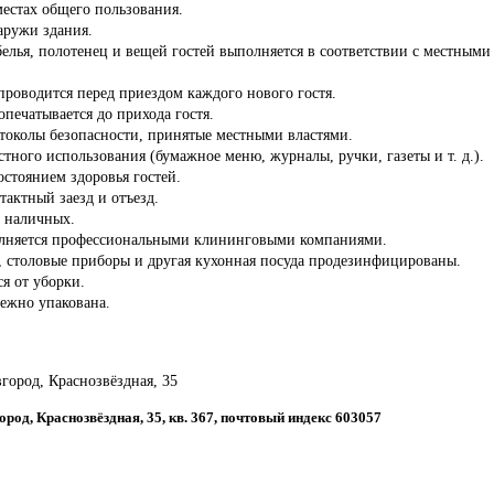
местах общего пользования.
аружи здания.
белья, полотенец и вещей гостей выполняется в соответствии с местны
роводится перед приездом каждого нового гостя.
опечатывается до прихода гостя.
отоколы безопасности, принятые местными властями.
стного использования (бумажное меню, журналы, ручки, газеты и т. д.).
состоянием здоровья гостей.
тактный заезд и отъезд.
з наличных.
олняется профессиональными клининговыми компаниями.
ы, столовые приборы и другая кухонная посуда продезинфицированы.
ся от уборки.
дежно упакована.
город, Краснозвёздная, 35
ород, Краснозвёздная, 35, кв. 367, почтовый индекс 603057