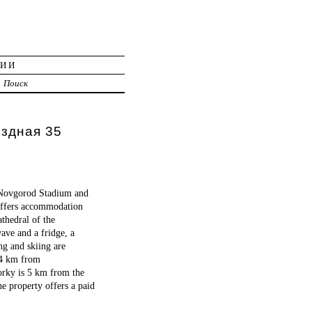
ЦИИ
Поиск
ёздная 35
 Novgorod Stadium and
ffers accommodation
thedral of the
ave and a fridge, a
ng and skiing are
4.4 km from
rky is 5 km from the
e property offers a paid