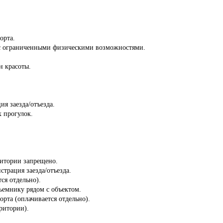
орта.
й с ограниченными физическими возможностями.
н красоты.
ия заезда/отъезда.
 прогулок.
ритории запрещено.
страция заезда/отъезда.
ся отдельно).
ъемнику рядом с объектом.
орта (оплачивается отдельно).
ритории).