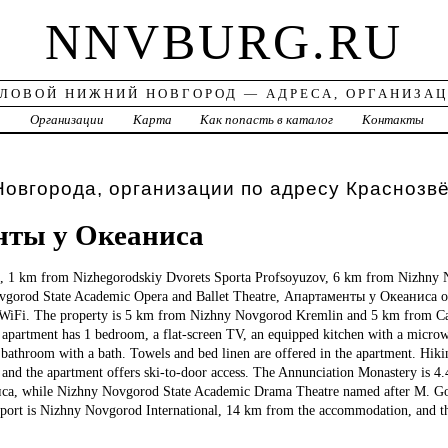
NNVBURG.RU
ЛОВОЙ НИЖНИЙ НОВГОРОД — АДРЕСА, ОРГАНИЗА
а
Организации
Карта
Как попасть в каталог
Контакты
овгорода, организации по адресу Краснозв
нты у Океаниса
 1 km from Nizhegorodskiy Dvorets Sporta Profsoyuzov, 6 km from Nizhny
gorod State Academic Opera and Ballet Theatre, Апартаменты у Океаниса o
e WiFi. The property is 5 km from Nizhny Novgorod Kremlin and 5 km from Ca
apartment has 1 bedroom, a flat-screen TV, an equipped kitchen with a microw
bathroom with a bath. Towels and bed linen are offered in the apartment. Hiki
, and the apartment offers ski-to-door access. The Annunciation Monastery is 
, while Nizhny Novgorod State Academic Drama Theatre named after M. Go
irport is Nizhny Novgorod International, 14 km from the accommodation, and th