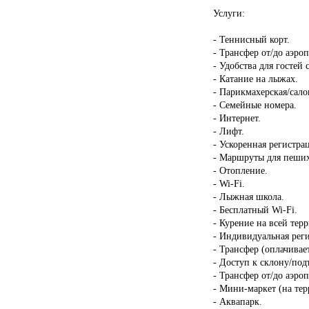
Услуги:
- Теннисный корт.
- Трансфер от/до аэроп
- Удобства для госте
- Катание на лыжах.
- Парикмахерская/сало
- Семейные номера.
- Интернет.
- Лифт.
- Ускоренная регистрац
- Маршруты для пеших
- Отопление.
- Wi-Fi.
- Лыжная школа.
- Бесплатный Wi-Fi.
- Курение на всей тер
- Индивидуальная реги
- Трансфер (оплачивает
- Доступ к склону/под
- Трансфер от/до аэроп
- Мини-маркет (на тер
- Аквапарк.