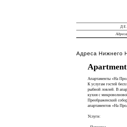
ДЕ
Адрес
Адреса Нижнего Н
Apartment 
Апартаменты «На
Прол
К услугам гостей бесп
рыбной ловлей. В апар
кухня с микроволновой
Преображенский собор 
апартаментов «На Про
Услуги:
- Парковка.