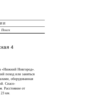
ЦИИ
Поиск
кая 4
на «Нижний Новгород».
ший поход или заняться
налами, оборудованная
ой. Спасо-
м. Расстояние от
 23 км.