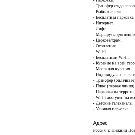
- Трансфер от/до аэроп
- Рыбная ловля.
- Бесплатная парковка.
- Интернет.
- Лифт.
- Маршруты для пеших
- Церковь/храм.
- Отопление.
- Wi-Fi.
- Бесплатный Wi-Fi.
- Курение на всей тер
- Места для курения.
- Индивидуальная реги
- Трансфер (оплачивает
- Пляж (первая линия)
- Парковка на террито
- Wi-Fi доступен на в
- Детские телеканалы.
- Уличная парковка.
Адрес
Россия, г. Нижний Нов