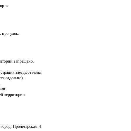
орта.
 прогулок.
ритории запрещено.
страция заезда/отъезда.
ся отдельно).
.
рии.
сей территории.
город, Пролетарская, 4