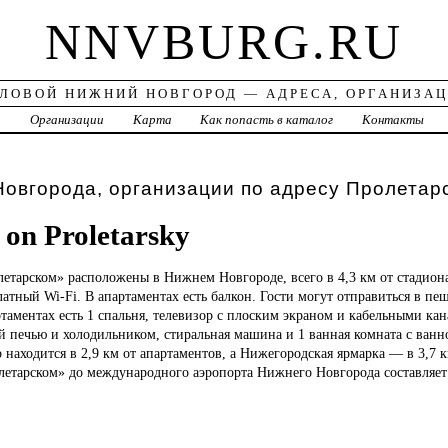
NNVBURG.RU
ЛОВОЙ НИЖНИЙ НОВГОРОД — АДРЕСА, ОРГАНИЗА
а
Организации
Карта
Как попасть в каталог
Контакты
овгорода, организации по адресу Пролетарс
on Proletarsky
етарском» расположены в Нижнем Новгороде, всего в 4,3 км от стадио
латный Wi-Fi. В апартаментах есть балкон. Гости могут отправиться в пе
таментах есть 1 спальня, телевизор с плоским экраном и кабельными ка
 печью и холодильником, стиральная машина и 1 ванная комната с ванн
находится в 2,9 км от апартаментов, а Нижегородская ярмарка — в 3,7 к
летарском» до международного аэропорта Нижнего Новгорода составляет