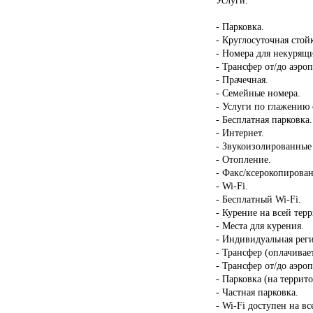
- Парковка.
- Круглосуточная стой
- Номера для некурящ
- Трансфер от/до аэроп
- Прачечная.
- Семейные номера.
- Услуги по глажению
- Бесплатная парковка.
- Интернет.
- Звукоизолированные
- Отопление.
- Факс/ксерокопирован
- Wi-Fi.
- Бесплатный Wi-Fi.
- Курение на всей тер
- Места для курения.
- Индивидуальная реги
- Трансфер (оплачивает
- Трансфер от/до аэроп
- Парковка (на террит
- Частная парковка.
- Wi-Fi доступен на в