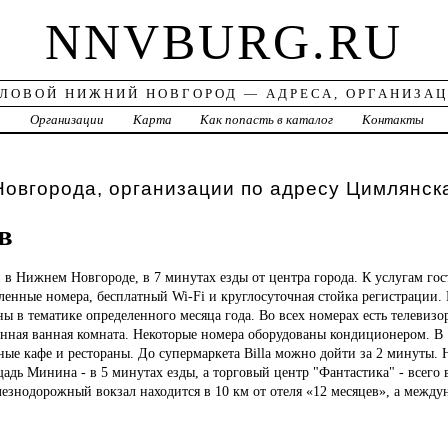
NNVBURG.RU
ЛОВОЙ НИЖНИЙ НОВГОРОД — АДРЕСА, ОРГАНИЗА
а
Организации
Карта
Как попасть в каталог
Контакты
овгорода, организации по адресу Цимлянск
в
 в Нижнем Новгороде, в 7 минутах езды от центра города. К услугам гос
енные номера, бесплатный Wi-Fi и круглосуточная стойка регистрации.
ы в тематике определенного месяца года. Во всех номерах есть телевизо
енная ванная комната. Некоторые номера оборудованы кондиционером. В 
ные кафе и рестораны. До супермаркета Billa можно дойти за 2 минуты.
щадь Минина - в 5 минутах езды, а торговый центр "Фантастика" - всего 
езнодорожный вокзал находится в 10 км от отеля «12 месяцев», а межд