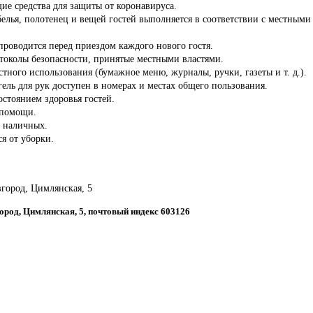
ие средства для защиты от коронавируса.
белья, полотенец и вещей гостей выполняется в соответствии с местны
роводится перед приездом каждого нового гостя.
отоколы безопасности, принятые местными властями.
стного использования (бумажное меню, журналы, ручки, газеты и т. д.).
ель для рук доступен в номерах и местах общего пользования.
состоянием здоровья гостей.
 помощи.
з наличных.
ся от уборки.
город, Цимлянская, 5
ород, Цимлянская, 5, почтовый индекс 603126