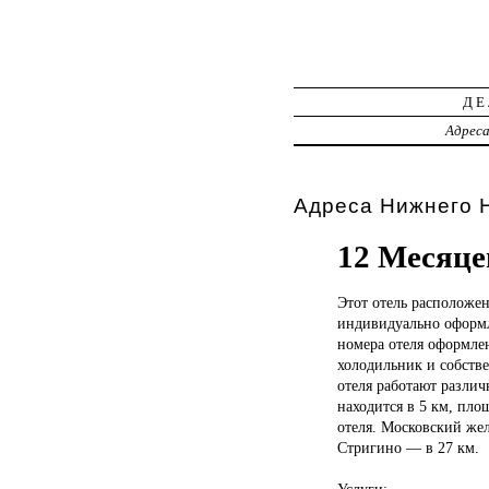
ДЕ
Адрес
Адреса Нижнего Н
12 Месяце
Этот отель
расположен
индивидуально оформл
номера отеля оформлен
холодильник и собств
отеля работают различ
находится в 5 км, пло
отеля. Московский жел
Стригино — в 27 км.
Услуги: