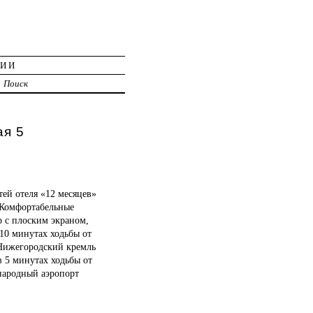
ЦИИ
Поиск
ая 5
тей отеля «12 месяцев»
 Комфортабельные
р с плоским экраном,
10 минутах ходьбы от
 Нижегородский кремль
в 5 минутах ходьбы от
ународный аэропорт