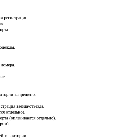
ка регистрации.
их.
орта.
 одежды.
 номера.
ие.
ритории запрещено.
страция заезда/отъезда.
ся отдельно).
орта (оплачивается отдельно).
ории).
сей территории.