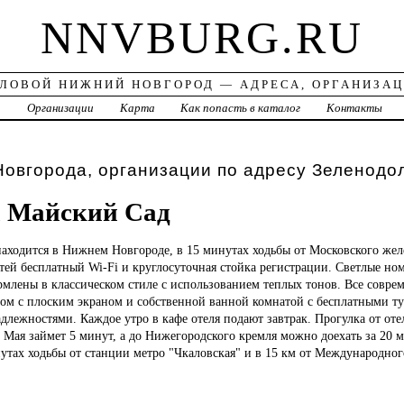
NNVBURG.RU
ЛОВОЙ НИЖНИЙ НОВГОРОД — АДРЕСА, ОРГАНИЗА
а
Организации
Карта
Как попасть в каталог
Контакты
овгорода, организации по адресу Зеленодо
а Майский Сад
находится в Нижнем Новгороде, в 15 минутах ходьбы от Московского же
стей бесплатный Wi-Fi и круглосуточная стойка регистрации. Светлые но
млены в классическом стиле с использованием теплых тонов. Все совре
ром с плоским экраном и собственной ванной комнатой с бесплатными ту
лежностями. Каждое утро в кафе отеля подают завтрак. Прогулка от оте
 Мая займет 5 минут, а до Нижегородского кремля можно доехать за 20 
нутах ходьбы от станции метро "Чкаловская" и в 15 км от Международног