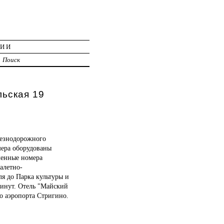
ЦИИ
Поиск
льская 19
лезнодорожного
мера оборудованы
менные номера
алетно-
ля до Парка культуры и
минут. Отель "Майский
о аэропорта Стригино.