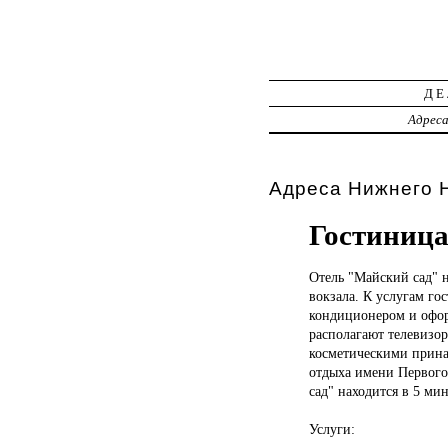
ДЕ
Адрес
Адреса Нижнего Н
Гостиниц
Отель "Майский
сад" 
вокзала. К услугам го
кондиционером и офор
располагают телевизо
косметическими принад
отдыха имени Первого
сад" находится в 5 ми
Услуги: