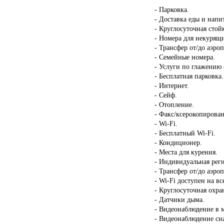
- Парковка.
- Доставка еды и напи
- Круглосуточная стой
- Номера для некурящ
- Трансфер от/до аэроп
- Семейные номера.
- Услуги по глажению
- Бесплатная парковка.
- Интернет.
- Сейф.
- Отопление.
- Факс/ксерокопирован
- Wi-Fi.
- Бесплатный Wi-Fi.
- Кондиционер.
- Места для курения.
- Индивидуальная реги
- Трансфер от/до аэроп
- Wi-Fi доступен на в
- Круглосуточная охра
- Датчики дыма.
- Видеонаблюдение в 
- Видеонаблюдение сн