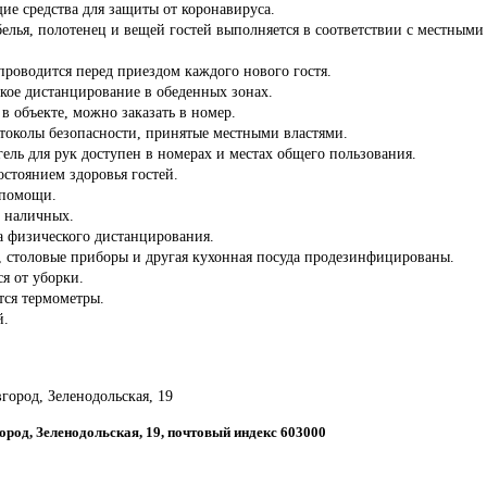
ие средства для защиты от коронавируса.
белья, полотенец и вещей гостей выполняется в соответствии с местны
роводится перед приездом каждого нового гостя.
кое дистанцирование в обеденных зонах.
 в объекте, можно заказать в номер.
отоколы безопасности, принятые местными властями.
ель для рук доступен в номерах и местах общего пользования.
состоянием здоровья гостей.
 помощи.
з наличных.
а физического дистанцирования.
ы, столовые приборы и другая кухонная посуда продезинфицированы.
ся от уборки.
тся термометры.
й.
город, Зеленодольская, 19
ород, Зеленодольская, 19, почтовый индекс 603000