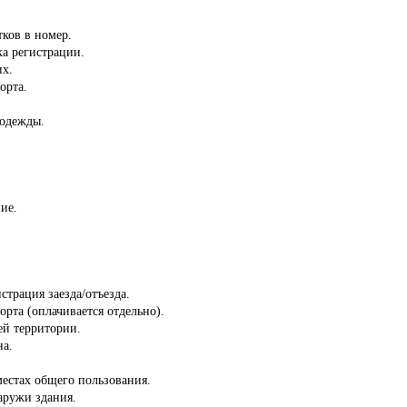
тков в номер.
ка регистрации.
их.
орта.
 одежды.
ие.
страция заезда/отъезда.
орта (оплачивается отдельно).
сей территории.
на.
местах общего пользования.
аружи здания.