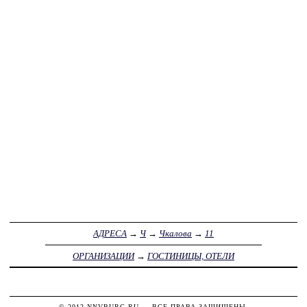
АДРЕСА
→
Ч
→
Чкалова
→
11
ОРГАНИЗАЦИИ
→
ГОСТИНИЦЫ, ОТЕЛИ
© 2012
NNVBURG.RU
— ВСЕ ПРАВА ЗАЩИЩЕНЫ.