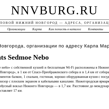
NNVBURG.RU
ЛОВОЙ НИЖНИЙ НОВГОРОД — АДРЕСА, ОРГАНИЗА
а
Организации
Карта
Как попасть в каталог
Контакты
овгорода, организации по адресу Карла Мар
ts Sedmoe Nebo
е
небо» с собственной кухней и бесплатным Wi-Fi расположены в Нижне
овгород», в 1 км от Спасо-Преображенского собора и в 1,4 км от собора
аментов балкон, 1 спальня, гостиная, хорошо оборудованная кухня с по
евизор с плоским экраном и кабельными каналами. Нижегородская ярмарк
тобусный вокзал Нижнего Новгорода — в 1,7 км. Расстояние до междунар
тавляет 17 км.