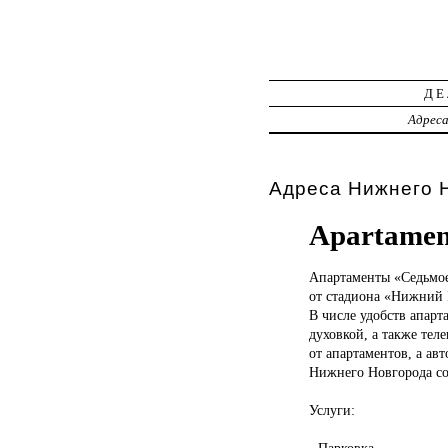
ДЕ
Адрес
Адреса Нижнего Н
Apartamen
Апартаменты «Седьмо
от стадиона «Нижний Н
В числе удобств апарт
духовкой, а также тел
от апартаментов, а ав
Нижнего Новгорода сос
Услуги:
- Парковка.